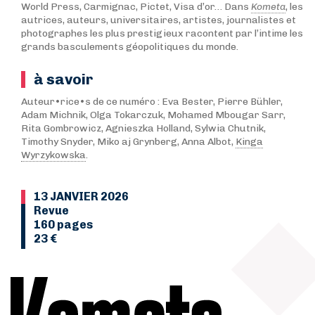
World Press, Carmignac, Pictet, Visa d’or… Dans
Kometa
, les
autrices, auteurs, universitaires, artistes, journalistes et
photographes les plus prestigieux racontent par l’intime les
grands basculements géopolitiques du monde.
à savoir
Auteur•rice•s de ce numéro : Eva Bester, Pierre Bühler,
Adam Michnik, Olga Tokarczuk, Mohamed Mbougar Sarr,
Rita Gombrowicz, Agnieszka Holland, Sylwia Chutnik,
Timothy Snyder, Miko aj Grynberg, Anna Albot,
Kinga
Wyrzykowska
.
13 JANVIER 2026
Revue
160 pages
23 €