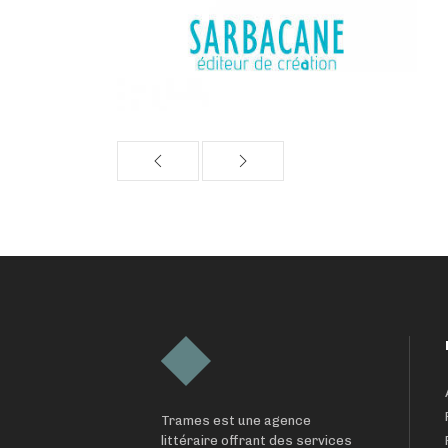
Trames est une agence
littéraire offrant des services