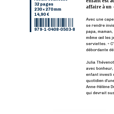
enfant est a
32 pages
affaire à un
230 × 270 mm
14,90 €
Avec une cape,
se rendre invi
979-1-0408-0503-8
papa, maman, p
même œil les j
serviettes. « C
débordante déf
Julia Théveno
avec bonheur, à
enfant investi 
quotidien d’un
Anne-Hélène Du
qui devrait su