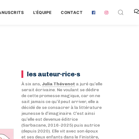
ANUSCRITS
L‘ÉQUIPE
CONTACT
les auteur·rice·s
À six ans,
Julia Thévenot
a juré qu’elle
serait écrivaine. Ne voulant se dédire
de cette promesse magique, car on ne
sait jamais ce qu’il peut arriver, elle a
décidé de se consacrer à la littérature
jeunesse & d’imaginaire. C’est ainsi
qu’elle est devenue éditrice
(Sarbacane, 2016-2025) puis autrice
(depuis 2020). Elle vit avec son époux
et ses deux enfants dans le Finistère,