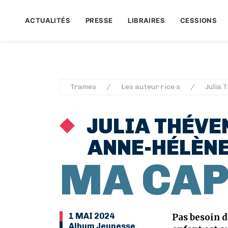
ACTUALITÉS
PRESSE
LIBRAIRES
CESSIONS
Trames
Les auteur·rice·s
Julia 
JULIA THÉVE
ANNE-HÉLÈN
MA CAP
1 MAI 2024
Pas besoin d
Album Jeunesse