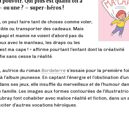
u pouvoir. Qui plus est quand on a
 – ou une ? – super-héros !
 on peut faire tant de choses comme voler,
sible ou transporter des cadeaux. Mais
api et mamie ne voient d’abord pas du
eux avec le manteau, les draps ou les
’est ma cape ! » affirme pourtant l’enfant dont la créativité
ie sans cesse la réalité.
t, autrice du roman
Bordeterre
s’essaie pour la première foi
 l’album jeunesse. En captant l’énergie et l’obstination d’un
dans ses jeux, elle insuffle du merveilleux et de l’humour dan
e famille. Les images aux formes contourées de l’illustratric
bray font cohabiter avec malice réalité et fiction, dans un
sciter d’autres vocations héroïques.