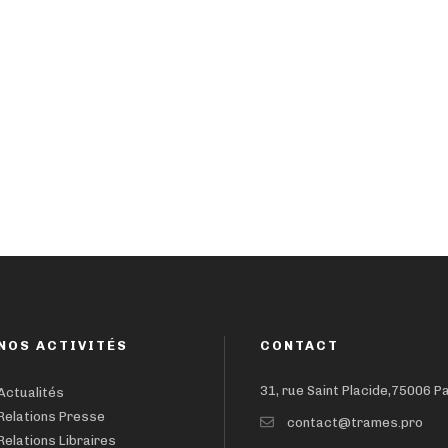
NOS ACTIVITÉS
CONTACT
31, rue Saint Placide,75006 P
Actualités
Relations Presse
contact@trames.pro
Relations Libraires