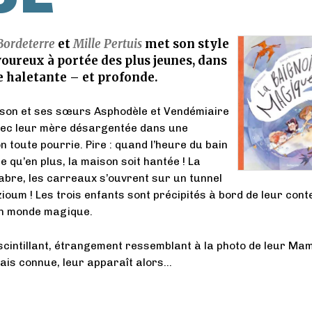
Bordeterre
et
Mille Pertuis
met son style
voureux à portée des plus jeunes, dans
 haletante – et profonde.
sson et ses sœurs Asphodèle et Vendémiaire
ec leur mère désargentée dans une
n toute pourrie. Pire : quand l’heure du bain
le qu’en plus, la maison soit hantée ! La
abre, les carreaux s’ouvrent sur un tunnel
zioum ! Les trois enfants sont précipités à bord de leur con
un monde magique.
 scintillant, étrangement ressemblant à la photo de leur Mam
amais connue, leur apparaît alors…