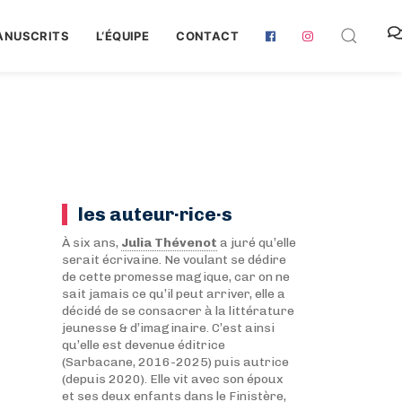
ANUSCRITS
L‘ÉQUIPE
CONTACT
les auteur·rice·s
À six ans,
Julia Thévenot
a juré qu’elle
serait écrivaine. Ne voulant se dédire
de cette promesse magique, car on ne
sait jamais ce qu’il peut arriver, elle a
décidé de se consacrer à la littérature
jeunesse & d’imaginaire. C’est ainsi
qu’elle est devenue éditrice
(Sarbacane, 2016-2025) puis autrice
(depuis 2020). Elle vit avec son époux
et ses deux enfants dans le Finistère,