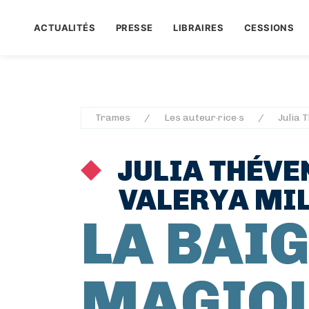
ACTUALITÉS
PRESSE
LIBRAIRES
CESSIONS
Trames
Les auteur·rice·s
Julia 
JULIA THÉVE
VALERYA MI
LA BAI
MAGIQ