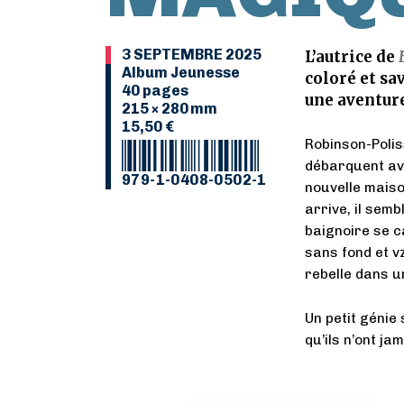
3 SEPTEMBRE 2025
L’autrice de
Album Jeunesse
coloré et sa
40 pages
une aventure
215 × 280 mm
15,50 €
Robinson-Poli
débarquent av
979-1-0408-0502-1
nouvelle maiso
arrive, il semb
baignoire se c
sans fond et v
rebelle dans 
Un petit génie
qu’ils n’ont j