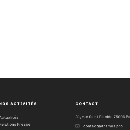
NOS ACTIVITÉS
CONTACT
31, rue Saint Placide,75006 P
Actualités
Relations Presse
contact@trames.pro