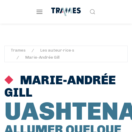
Trames
Les auteur·rice·s
Marie-Andrée Gill
MARIE-ANDRÉE
GILL
UASHTEN
ALLUMER QUELQUE