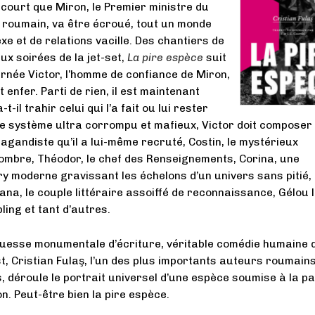
 court que Miron, le Premier ministre du
roumain, va être écroué, tout un monde
xe et de relations vacille. Des chantiers de
ux soirées de la jet-set,
La pire espèce
suit
rnée Victor, l’homme de confiance de Miron,
enfer. Parti de rien, il est maintenant
-t-il trahir celui qui l’a fait ou lui rester
ce système ultra corrompu et mafieux, Victor doit composer
pagandiste qu’il a lui-même recruté, Costin, le mystérieux
l’ombre, Théodor, le chef des Renseignements, Corina, une
 moderne gravissant les échelons d’un univers sans pitié,
ana, le couple littéraire assoiffé de reconnaissance, Gélou 
bling et tant d’autres.
ouesse monumentale d’écriture, véritable comédie humaine 
Est, Cristian Fulaş, l’un des plus importants auteurs roumain
 déroule le portrait universel d’une espèce soumise à la p
n. Peut-être bien la pire espèce.