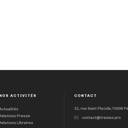
NOS ACTIVITÉS
CONTACT
31, rue Saint Placide,75006 P
Actualités
Relations Presse
contact@trames.pro
Relations Libraires