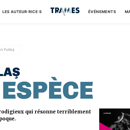
LES AUTEUR·RICE·S
ÉVÉNEMENTS
M
an Fulaş
LAŞ
 ESPÈCE
odigieux qui résonne terriblement
poque.