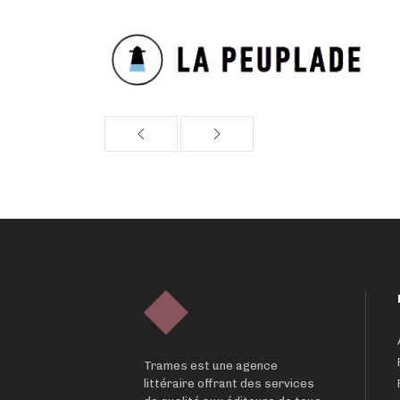
Trames est une agence
littéraire offrant des services