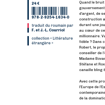
Quand le bruit
24 €
gouvernement 
d’argent, de se
978-2-9254-1634-0
construction a
durant une jou
Traduit du roumain par
F. et J.-L. Courriol
au cœur de cet 
millionnaire. Va
collection « Littérature
fidèle ? Dans 
étrangère »
Robert, le pro
conseiller de 
Madame Bovary
Stéfane et Rox
canaille bling-
Avec cette pr
l’Europe de l’
contemporains,
de la dominatio