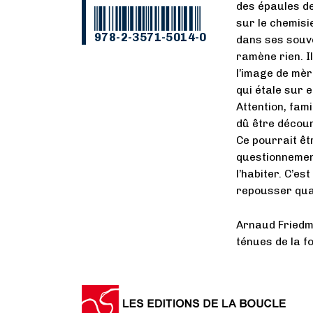
des épaules de
sur le chemisier
978-2-3571-5014-0
dans ses souve
ramène rien. Il
l’image de mèr
qui étale sur e
Attention, fami
dû être décour
Ce pourrait êtr
questionnement
l’habiter. C’e
repousser quan
Arnaud Friedma
ténues de la f