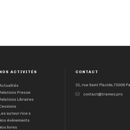
NOS ACTIVITÉS
CONTACT
31, rue Saint Placide,75006 P
Actualités
Relations Presse
contact@trames.pro
Relations Libraires
Cessions
Les auteur·rice·s
Nos événements
Nos livres