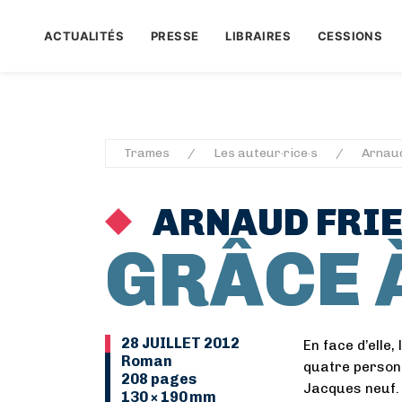
ACTUALITÉS
PRESSE
LIBRAIRES
CESSIONS
Trames
Les auteur·rice·s
Arnau
ARNAUD FRI
GRÂCE 
28 JUILLET 2012
En face d’elle,
Roman
quatre personn
208 pages
Jacques neuf.
130 × 190 mm