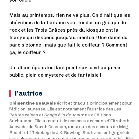
son oncle.
Mais au printemps, rien ne va plus. On dirait que les
chérubins de la fontaine vont fonder un groupe de
rock et les Trois Grâces près du kiosque ont la
frange qui descend jusqu’au menton ! Une dame du
parc s’étonne : mais que fait le coiffeur ? Comment
ça, le coiffeur ?
Un album époustouflant peint sur le vif au jardin
public, plein de mystère et de fantaisie !
l’autrice
Clémentine Beauvais
écrit et traduit, principalement pour
l’édition jeunesse. Elle est notamment l’autrice des
Les
Petites reines
et
Songe à la douceur
aux Éditions
Sarbacane. Elle a traduit de nombreux romans d’Elizabeth
Acevedo, de Sarah Crossan, ainsi que des romans de Meg
Rosoff et
L’Ickabog
de J.K. Rowling. Ses livres ont gagné de
multiples prix nationaux et distinctions internationales. Elle