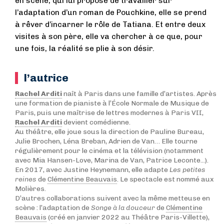
en scène, qui lui propose de travailler sur
l’adaptation d’un roman de Pouchkine, elle se prend
à rêver d’incarner le rôle de Tatiana. Et entre deux
visites à son père, elle va chercher à ce que, pour
une fois, la réalité se plie à son désir.
l’autrice
Rachel Arditi
naît à Paris dans une famille d’artistes. Après
une formation de pianiste à l’École Normale de Musique de
Paris, puis une maîtrise de lettres modernes à Paris VII,
Rachel Arditi
devient comédienne.
Au théâtre, elle joue sous la direction de Pauline Bureau,
Julie Brochen, Léna Breban, Adrien de Van… Elle tourne
régulièrement pour le cinéma et la télévision (notamment
avec Mia Hansen-Love, Marina de Van, Patrice Leconte...).
En 2017, avec Justine Heynemann, elle adapte
Les petites
reines
de
Clémentine Beauvais
. Le spectacle est nommé aux
Molières.
D’autres collaborations suivent avec la même metteuse en
scène : l’adaptation de
Songe à la douceur
de
Clémentine
Beauvais
(créé en janvier 2022 au Théâtre Paris-Villette),