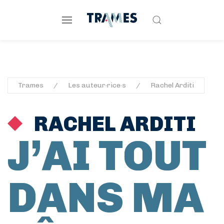
Trames
Les auteur·rice·s
Rachel Arditi
RACHEL ARDITI
J’AI TOUT
DANS MA