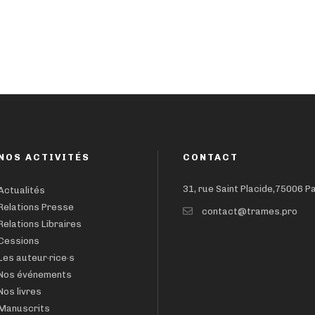
NOS ACTIVITÉS
CONTACT
31, rue Saint Placide,75006 P
Actualités
Relations Presse
contact@trames.pro
Relations Libraires
Cessions
Les auteur·rice·s
Nos événements
Nos livres
Manuscrits