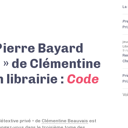
La
Pre
Pr
jeu
 Pierre Bayard
Lib
9 r
Re
 » de Clémentine
Ch
 librairie :
Code
Pr
Pr
Voi
étextive privé » de
Clémentine Beauvais
est
longez-vous dans le troisième tome des