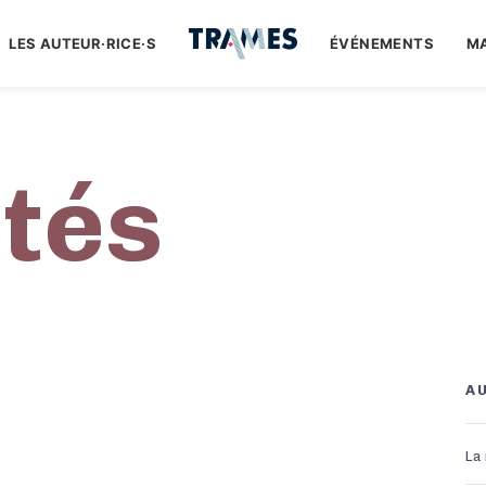
LES AUTEUR·RICE·S
ÉVÉNEMENTS
M
ités
A
La 