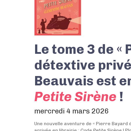
Le tome 3 de «
détextive privé
Beauvais est en
Petite Sirène
!
mercredi 4 mars 2026
Une nouvelle aventure de « Pierre Bayard d
arrivée en librairie :
Code Petite Sirène
! P