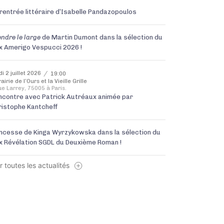
 rentrée littéraire d’Isabelle Pandazopoulos
ndre le larg
e
de Martin Dumont dans la sélection du
ix Amerigo Vespucci 2026 !
di 2 juillet 2026
19:00
rairie de l’Ours et la Vieille Grille
ue Larrey, 75005 à Paris.
ncontre avec Patrick Autréaux animée par
ristophe Kantcheff
incesse de Kinga Wyrzykowska dans la sélection du
ix Révélation SGDL du Deuxième Roman !
r toutes les actualités