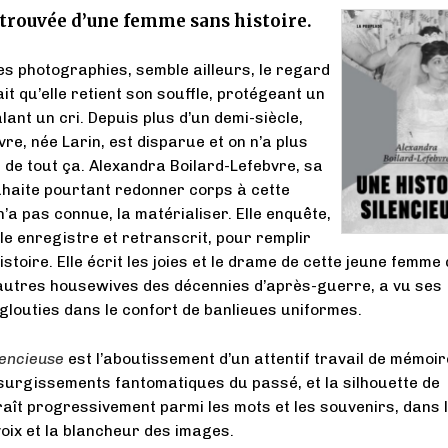
etrouvée d’une femme sans histoire.
es photographies, semble ailleurs, le regard
it qu’elle retient son souffle, protégeant un
lant un cri. Depuis plus d’un demi-siècle,
re, née Larin, est disparue et on n’a plus
 de tout ça. Alexandra Boilard-Lefebvre, sa
souhaite pourtant redonner corps à cette
’a pas connue, la matérialiser. Elle enquête,
lle enregistre et retranscrit, pour remplir
histoire. Elle écrit les joies et le drame de cette jeune femme 
autres housewives des décennies d’après-guerre, a vu ses
glouties dans le confort de banlieues uniformes.
lencieuse
est l’aboutissement d’un attentif travail de mémoi
surgissements fantomatiques du passé, et la silhouette de
ît progressivement parmi les mots et les souvenirs, dans 
oix et la blancheur des images.