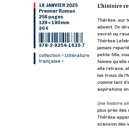
16 JANVIER 2025
L’histoire r
Premier Roman
256 pages
Thérèse, sur l
128 × 190 mm
absent. On dira
20 €
secret ou rava
Thérèse Lefebv
978-2-9254-1635-7
jamais reparlé
petite-fille, 
collection « Littérature
française »
femme qu’elle n
elle retrace, e
les trous de l’
comme tant d’
aspirations en
Une histoire si
plus près des 
Thérèse appara
scansion des v