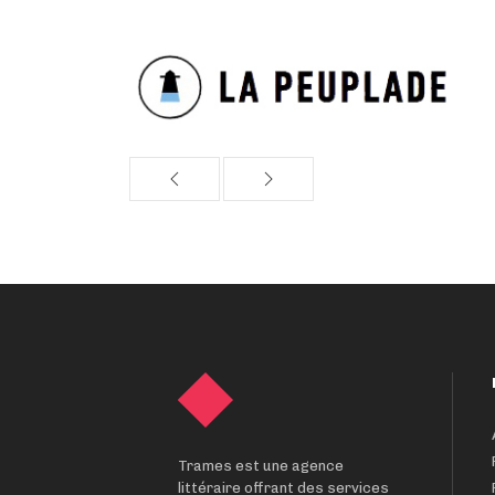
Trames est une agence
littéraire offrant des services