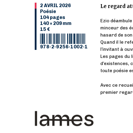
2 AVRIL 2026
Le regard at
Poésie
104 pages
Ezio déambule 
140 × 209 mm
minceur des éc
15 €
hasard de son 
Quand il le ref
978-2-9256-1002-1
l’invitant à ouv
Les pages du l
d’existences, 
toute poésie es
Avec ce recuei
premier regard