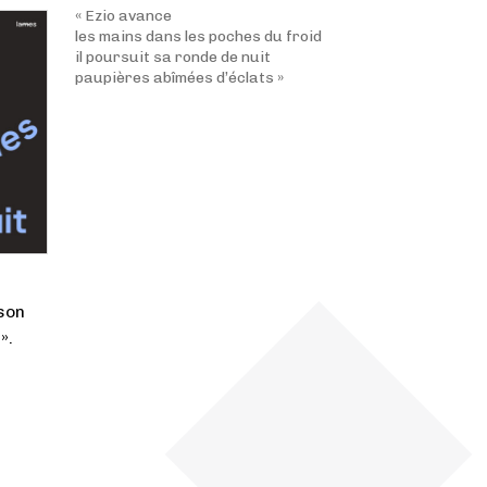
« Ezio avance
les mains dans les poches du froid
il poursuit sa ronde de nuit
paupières abîmées d’éclats »
son
».