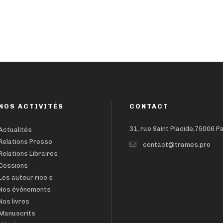
NOS ACTIVITÉS
CONTACT
31, rue Saint Placide,75006 P
Actualités
Relations Presse
contact@trames.pro
Relations Libraires
Cessions
Les auteur·rice·s
Nos événements
Nos livres
Manuscrits