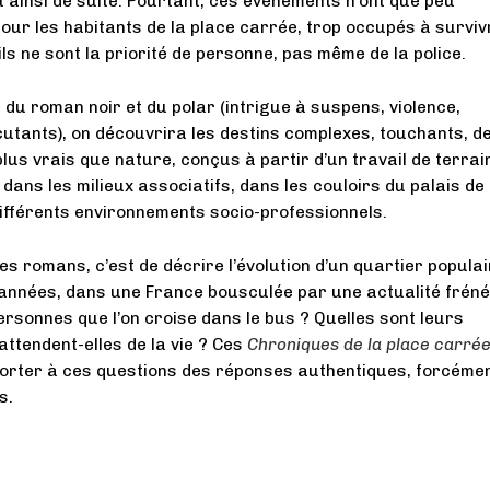
 ainsi de suite. Pourtant, ces événements n’ont que peu
our les habitants de la place carrée, trop occupés à surviv
ls ne sont la priorité de personne, pas même de la police.
 du roman noir et du polar (intrigue à suspens, violence,
utants), on découvrira les destins complexes, touchants, d
us vrais que nature, conçus à partir d’un travail de terrai
dans les milieux associatifs, dans les couloirs du palais de
différents environnements socio-professionnels.
es romans, c’est de décrire l’évolution d’un quartier populai
années, dans une France bousculée par une actualité fréné
ersonnes que l’on croise dans le bus ? Quelles sont leurs
attendent-elles de la vie ? Ces
Chroniques de la place carré
porter à ces questions des réponses authentiques, forcéme
s.