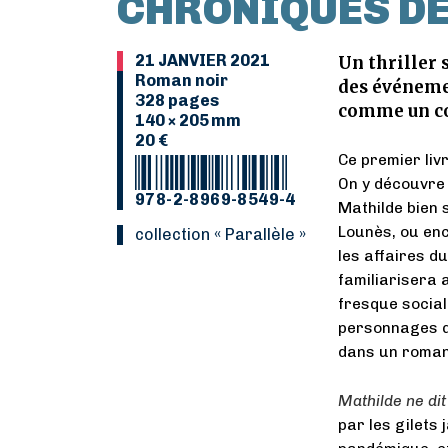
CHRONIQUES DE 
21 JANVIER 2021
Un thriller 
Roman noir
des événemen
328 pages
comme un co
140 × 205 mm
20 €
Ce premier liv
On y découvre 
978-2-8969-8549-4
Mathilde bien s
Lounès, ou enc
Collection « Parallèle »
les affaires du
familiarisera 
fresque social
personnages q
dans un roman 
Mathilde ne dit
par les gilets 