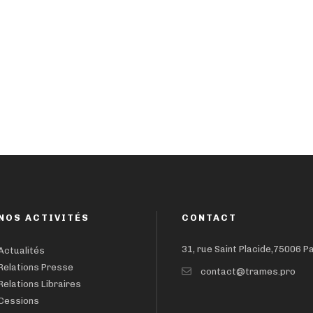
NOS ACTIVITÉS
CONTACT
31, rue Saint Placide,75006 P
Actualités
Relations Presse
contact@trames.pro
Relations Libraires
Cessions