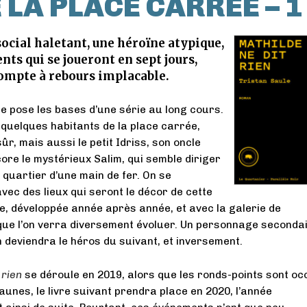
LA PLACE CARRÉE – 1
social haletant, une héroïne atypique,
ts qui se joueront en sept jours,
mpte à rebours implacable.
re pose les bases d’une série au long cours.
quelques habitants de la place carrée,
ûr, mais aussi le petit Idriss, son oncle
ore le mystérieux Salim, qui semble diriger
 quartier d’une main de fer. On se
avec des lieux qui seront le décor de cette
e, développée année après année, et avec la galerie de
ue l’on verra diversement évoluer. Un personnage seconda
deviendra le héros du suivant, et inversement.
 rien
se déroule en 2019, alors que les ronds-points sont o
jaunes, le livre suivant prendra place en 2020, l’année