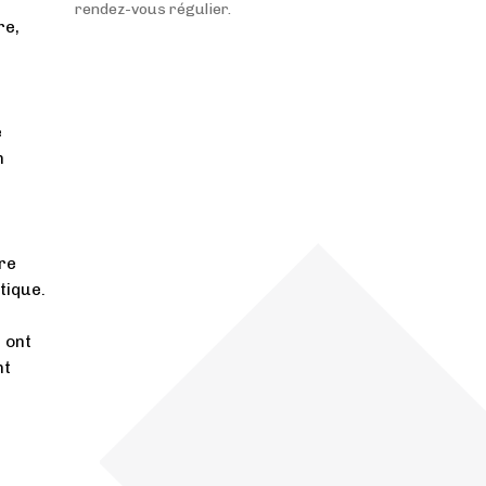
rendez-vous régulier.
re,
e
n
re
tique.
e
ont
nt