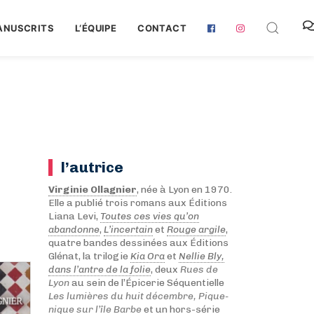
ANUSCRITS
L‘ÉQUIPE
CONTACT
l’autrice
Virginie Ollagnier
, née à Lyon en 1970.
Elle a publié trois romans aux Éditions
Liana Levi,
Toutes ces vies qu’on
abandonne
,
L’incertain
et
Rouge argile
,
quatre bandes dessinées aux Éditions
Glénat, la trilogie
Kia Ora
et
Nellie Bly,
dans l’antre de la folie
, deux
Rues de
Lyon
au sein de l’Épicerie Séquentielle
Les lumières du huit décembre,
Pique-
nique sur l’île Barbe
et un hors-série