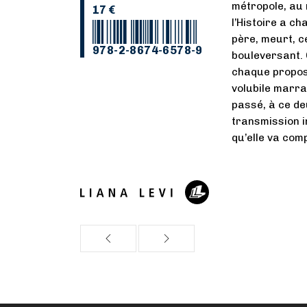
métropole, au
17 €
l’Histoire a c
père, meurt, c
978-2-8674-6578-9
bouleversant. 
chaque propos 
volubile marra
passé, à ce deu
transmission i
qu’elle va com