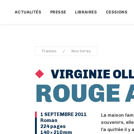
ACTUALITÉS
PRESSE
LIBRAIRES
CESSIONS
Trames
Nos livres
VIRGINIE OL
ROUGE 
1 SEPTEMBRE 2011
La maison fami
Roman
souvenirs, ell
224 pages
l’a quittée il 
140 × 210 mm