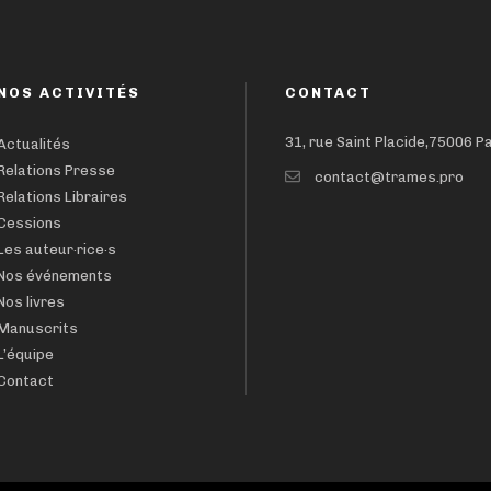
NOS ACTIVITÉS
CONTACT
31, rue Saint Placide,75006 P
Actualités
Relations Presse
contact@trames.pro
Relations Libraires
Cessions
Les auteur·rice·s
Nos événements
Nos livres
Manuscrits
L’équipe
Contact