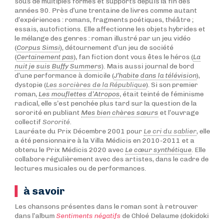
sous de multiples formes et supports depuis la fin des
années 90. Près d’une trentaine de livres comme autant
d’expériences : romans, fragments poétiques, théâtre ;
essais, autofictions. Elle affectionne les objets hybrides et
le mélange des genres : roman illustré par un jeu vidéo
(
Corpus Simsi
), détournement d’un jeu de société
(
Certainement pas
), fan fiction dont vous êtes le héros (
La
nuit je suis Buffy Summers
). Mais aussi journal de bord
d’une performance à domicile (
J’habite dans la télévision
),
dystopie (
Les sorcières de la République
). Si son premier
roman,
Les mouflettes d’Atropos
, était teinté de féminisme
radical, elle s’est penchée plus tard sur la question de la
sororité en publiant
Mes bien chères sœurs
et l’ouvrage
collectif
Sororité
.
Lauréate du Prix Décembre 2001 pour
Le cri du sablier
, elle
a été pensionnaire à la Villa Médicis en 2010-2011 et a
obtenu le Prix Médicis 2020 avec
Le cœur synthétique
. Elle
collabore régulièrement avec des artistes, dans le cadre de
lectures musicales ou de performances.
à savoir
Les chansons présentes dans le roman sont à retrouver
dans l’album
Sentiments négatifs
de Chloé Delaume (dokidoki