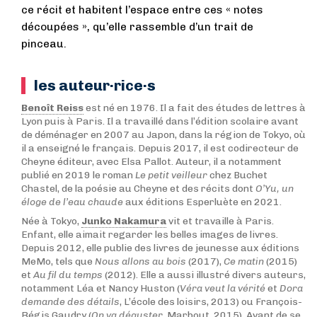
ce récit et habitent l’espace entre ces « notes
découpées », qu’elle rassemble d’un trait de
pinceau.
les auteur·rice·s
Benoît Reiss
est né en 1976. Il a fait des études de lettres à
Lyon puis à Paris. Il a travaillé dans l’édition scolaire avant
de déménager en 2007 au Japon, dans la région de Tokyo, où
il a enseigné le français. Depuis 2017, il est codirecteur de
Cheyne éditeur, avec Elsa Pallot. Auteur, il a notamment
publié en 2019 le roman
Le petit veilleur
chez Buchet
Chastel, de la poésie au Cheyne et des récits dont
O’Yu, un
éloge de l’eau chaude
aux éditions Esperluète en 2021.
Née à Tokyo,
Junko Nakamura
vit et travaille à Paris.
Enfant, elle aimait regarder les belles images de livres.
Depuis 2012, elle publie des livres de jeunesse aux éditions
MeMo, tels que
Nous allons au bois
(2017),
Ce matin
(2015)
et
Au fil du temps
(2012). Elle a aussi illustré divers auteurs,
notamment Léa et Nancy Huston (
Véra veut la vérité
et
Dora
demande des détails
, L’école des loisirs, 2013) ou François-
Régis Gaudry (
On va déguster
, Marbout, 2015). Avant de se