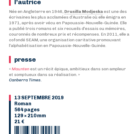
l’autrice
Née en Angleterre en 1946,
Drusilla Modjeska
est une des
écrivaines les plus acclamées d’Australie où elle émigra en
1971, après avoir vécu en Papouasie–Nouvelle-Guinée. Elle
a publié trois romans et six recueils d’essais ou mémoires,
couronnés de nombreux prix et récompenses. En 2011, elle a
cofondé SEAM, une organisation caritative promouvant
l’alphabétisation en Papouasie–Nouvelle-Guinée.
presse
«
Maunten
est un récit épique, ambitieux dans son ampleur
et somptueux dans sa réalisation. »
Canberra Times.
13 SEPTEMBRE 2019
Roman
564 pages
129 × 210 mm
21 €