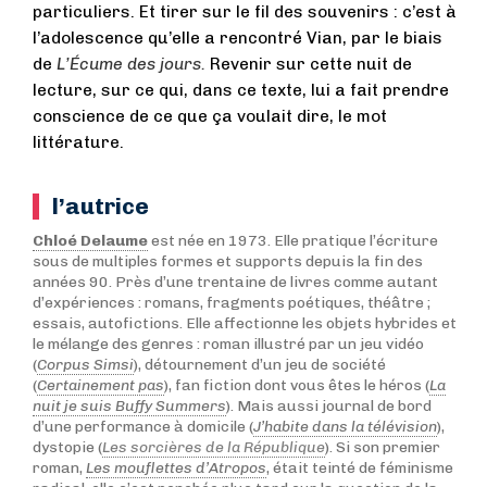
particuliers. Et tirer sur le fil des souvenirs : c’est à
l’adolescence qu’elle a rencontré Vian, par le biais
de
L’Écume des jours.
Revenir sur cette nuit de
lecture, sur ce qui, dans ce texte, lui a fait prendre
conscience de ce que ça voulait dire, le mot
littérature.
l’autrice
Chloé Delaume
est née en 1973. Elle pratique l’écriture
sous de multiples formes et supports depuis la fin des
années 90. Près d’une trentaine de livres comme autant
d’expériences : romans, fragments poétiques, théâtre ;
essais, autofictions. Elle affectionne les objets hybrides et
le mélange des genres : roman illustré par un jeu vidéo
(
Corpus Simsi
), détournement d’un jeu de société
(
Certainement pas
), fan fiction dont vous êtes le héros (
La
nuit je suis Buffy Summers
). Mais aussi journal de bord
d’une performance à domicile (
J’habite dans la télévision
),
dystopie (
Les sorcières de la République
). Si son premier
roman,
Les mouflettes d’Atropos
, était teinté de féminisme