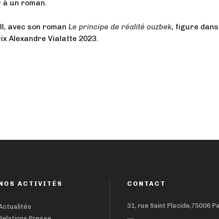
 à un roman.
ll, avec son roman
Le principe de réalité ouzbek
, figure dans
rix Alexandre Vialatte 2023.
NOS ACTIVITÉS
CONTACT
31, rue Saint Placide,75006 P
Actualités
Relations Presse