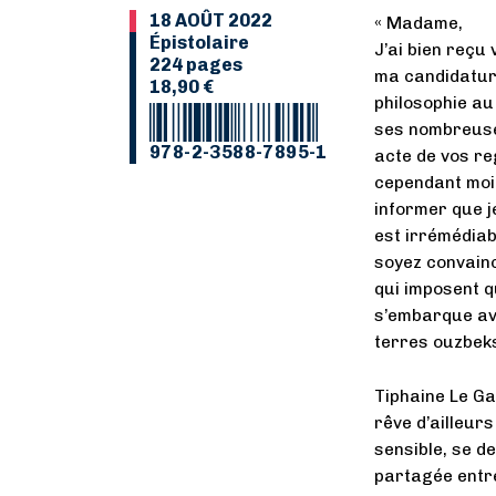
18 AOÛT 2022
« Madame,
Épistolaire
J’ai bien reçu
224 pages
ma candidature
18,90 €
philosophie au 
ses nombreuses 
978-2-3588-7895-1
acte de vos re
cependant moi-
informer que j
est irrémédia
soyez convainc
qui imposent q
s’embarque ave
terres ouzbek
Tiphaine Le Gal
rêve d’ailleur
sensible, se de
partagée entre