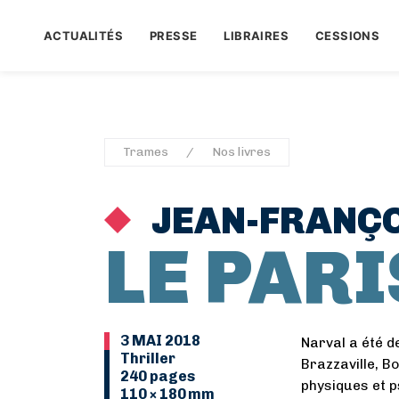
ACTUALITÉS
PRESSE
LIBRAIRES
CESSIONS
Trames
Nos livres
JEAN-FRANÇO
LE PARI
3 MAI 2018
Narval a été d
Thriller
Brazzaville, B
240 pages
physiques et p
110 × 180 mm