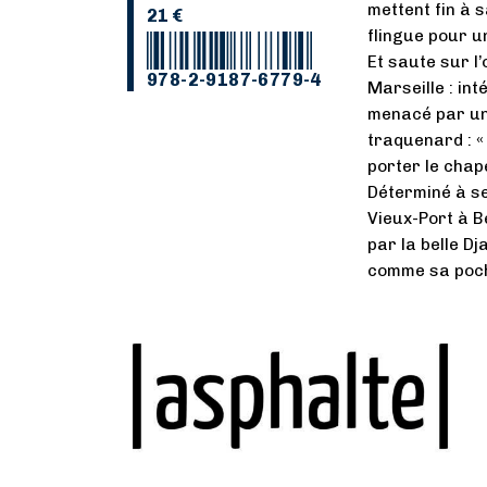
mettent fin à 
21 €
flingue pour un
Et saute sur l
978-2-9187-6779-4
Marseille : in
menacé par un 
traquenard : «
porter le cha
Déterminé à se
Vieux-Port à B
par la belle D
comme sa poc