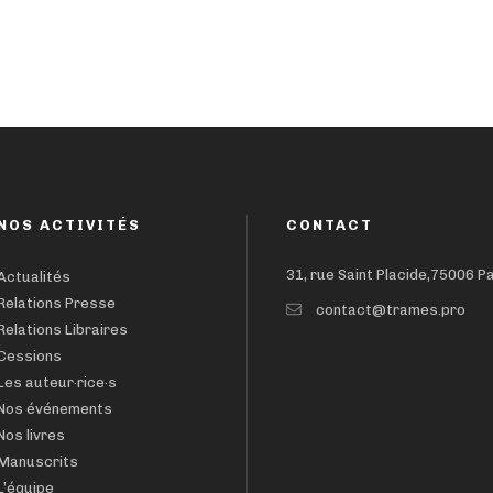
NOS ACTIVITÉS
CONTACT
31, rue Saint Placide,75006 P
Actualités
Relations Presse
contact@trames.pro
Relations Libraires
Cessions
Les auteur·rice·s
Nos événements
Nos livres
Manuscrits
L’équipe