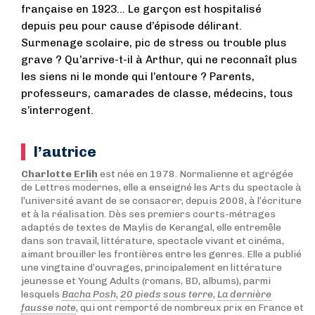
française en 1923… Le garçon est hospitalisé
depuis peu pour cause d’épisode délirant.
Surmenage scolaire, pic de stress ou trouble plus
grave ? Qu’arrive-t-il à Arthur, qui ne reconnaît plus
les siens ni le monde qui l’entoure ? Parents,
professeurs, camarades de classe, médecins, tous
s’interrogent.
l’autrice
Charlotte Erlih
est née en 1978. Normalienne et agrégée
de Lettres modernes, elle a enseigné les Arts du spectacle à
l’université avant de se consacrer, depuis 2008, à l’écriture
et à la réalisation. Dès ses premiers courts-métrages
adaptés de textes de Maylis de Kerangal, elle entremêle
dans son travail, littérature, spectacle vivant et cinéma,
aimant brouiller les frontières entre les genres. Elle a publié
une vingtaine d’ouvrages, principalement en littérature
jeunesse et Young Adults (romans, BD, albums), parmi
lesquels
Bacha Posh
,
20 pieds sous terre
,
La dernière
fausse note
, qui ont remporté de nombreux prix en France et