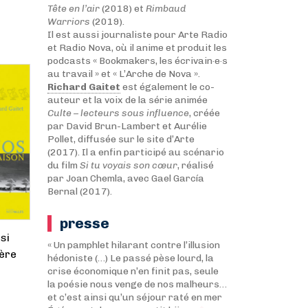
Tête en l’air
(2018) et
Rimbaud
Warriors
(2019).
Il est aussi journaliste pour Arte Radio
et Radio Nova, où il anime et produit les
podcasts « Bookmakers, les écrivain·e·s
au travail » et « L’Arche de Nova ».
Richard Gaitet
est également le co-
auteur et la voix de la série animée
Culte – lecteurs sous influence
, créée
par David Brun-Lambert et Aurélie
Pollet, diffusée sur le site d’Arte
(2017). Il a enfin participé au scénario
du film
Si tu voyais son cœur
, réalisé
par Joan Chemla, avec Gael García
Bernal (2017).
presse
si
« Un pamphlet hilarant contre l’illusion
tère
hédoniste (…) Le passé pèse lourd, la
crise économique n’en finit pas, seule
la poésie nous venge de nos malheurs…
et c’est ainsi qu’un séjour raté en mer