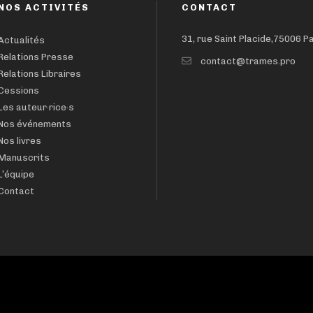
NOS ACTIVITÉS
CONTACT
31, rue Saint Placide,75006 P
Actualités
Relations Presse
contact@trames.pro
Relations Libraires
Cessions
Les auteur·rice·s
Nos événements
Nos livres
Manuscrits
L’équipe
Contact