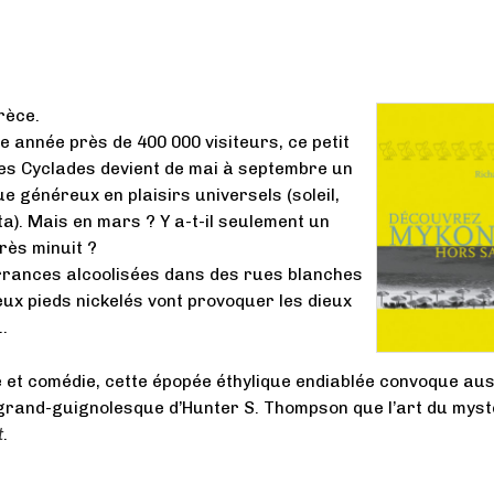
rèce.
e année près de 400 000 visiteurs, ce petit
des Cyclades devient de mai à septembre un
e généreux en plaisirs universels (soleil,
ta). Mais en mars ? Y a-t-il seulement un
rès minuit ?
rrances alcoolisées dans des rues blanches
eux pieds nickelés vont provoquer les dieux
…
e et comédie, cette épopée éthylique endiablée convoque aus
grand-guignolesque d’Hunter S. Thompson que l’art du mys
t
.