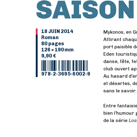
SAISON
18 JUIN 2014
Mykonos, en G
Roman
Attirant chaqu
80 pages
port paisible 
126 × 190 mm
Eden touristiqu
9,90 €
danse, fête, fe
club ouvert ap
978-2-3695-6002-9
Au hasard d’e
et désertes, d
sans le savoir
Entre fantaisi
bien l’humour 
de la série
Los