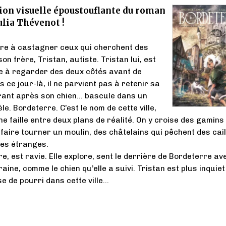
ion visuelle époustouflante du roman
Julia Thévenot !
nre à castagner ceux qui cherchent des
on frère, Tristan, autiste. Tristan lui, est
e à regarder des deux côtés avant de
 ce jour-là, il ne parvient pas à retenir sa
rant après son chien… bascule dans un
le. Bordeterre. C’est le nom de cette ville,
e faille entre deux plans de réalité. On y croise des gamins
faire tourner un moulin, des châtelains qui pêchent des cai
res étranges.
e, est ravie. Elle explore, sent le derrière de Bordeterre av
aine, comme le chien qu’elle a suivi. Tristan est plus inquiet :
e de pourri dans cette ville…