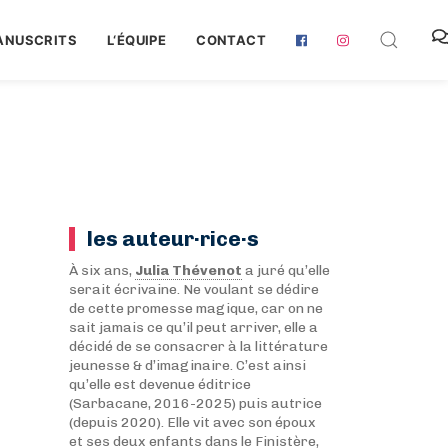
ANUSCRITS
L‘ÉQUIPE
CONTACT
les auteur·rice·s
À six ans,
Julia Thévenot
a juré qu’elle
serait écrivaine. Ne voulant se dédire
de cette promesse magique, car on ne
sait jamais ce qu’il peut arriver, elle a
décidé de se consacrer à la littérature
jeunesse & d’imaginaire. C’est ainsi
qu’elle est devenue éditrice
(Sarbacane, 2016-2025) puis autrice
(depuis 2020). Elle vit avec son époux
et ses deux enfants dans le Finistère,