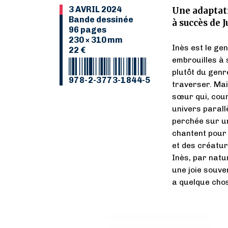
3 AVRIL 2024
Une adaptat
Bande dessinée
à succès de 
96 pages
230 × 310 mm
Inès est le ge
22 €
embrouilles à s
plutôt du genr
978-2-3773-1844-5
traverser. Mais
sœur qui, cou
univers parallè
perchée sur un
chantent pour 
et des créatu
Inès, par natur
une joie souver
a quelque chos