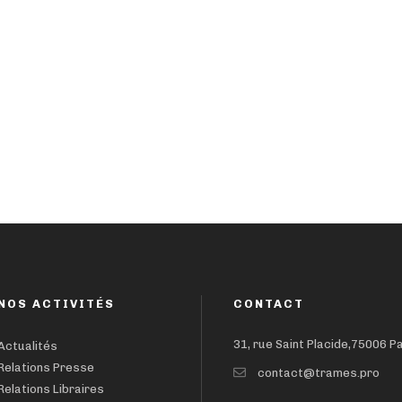
NOS ACTIVITÉS
CONTACT
31, rue Saint Placide,75006 P
Actualités
Relations Presse
contact@trames.pro
Relations Libraires