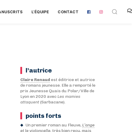
ANUSCRITS
L‘ÉQUIPE
CONTACT
l’autrice
Claire Renaud
est éditrice et autrice
de romans jeunesse. Elle a remporté le
prix Jeunesse Quais du Polar/Ville de
Lyon en 2020 avec
Les mamies
attaquent
(Sarbacane).
points forts
Un premier roman au Fleuve,
L’ange
et le violoncelle
, très bien reçu, mais