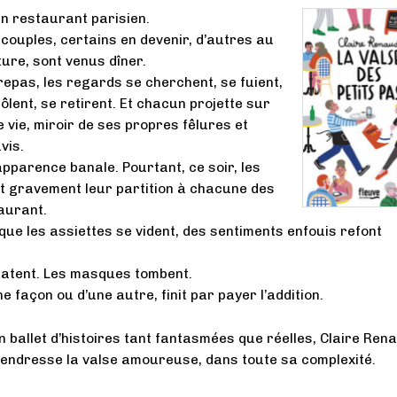
un restaurant parisien.
 couples, certains en devenir, d’autres au
ture, sont venus dîner.
repas, les regards se cherchent, se fuient,
ôlent, se retirent. Et chacun projette sur
e vie, miroir de ses propres fêlures et
vis.
pparence banale. Pourtant, ce soir, les
t gravement leur partition à chacune des
aurant.
ue les assiettes se vident, des sentiments enfouis refont
latent. Les masques tombent.
e façon ou d’une autre, finit par payer l’addition.
n ballet d’histoires tant fantasmées que réelles, Claire Ren
endresse la valse amoureuse, dans toute sa complexité.