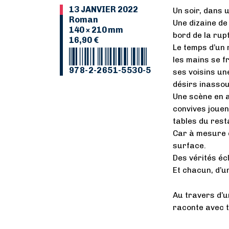
13 JANVIER 2022
Un soir, dans 
Roman
Une dizaine de
140 × 210 mm
bord de la rup
16,90 €
Le temps d’un 
les mains se fr
978-2-2651-5530-5
ses voisins un
désirs inassou
Une scène en a
convives jouen
tables du rest
Car à mesure q
surface.
Des vérités éc
Et chacun, d’un
Au travers d’u
raconte avec t