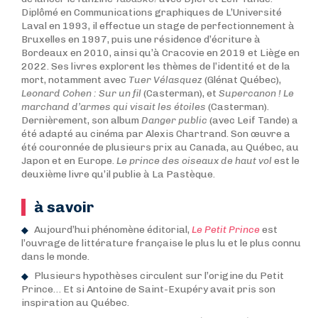
Diplômé en Communications graphiques de L’Université
Laval en 1993, il effectue un stage de perfectionnement à
Bruxelles en 1997, puis une résidence d’écriture à
Bordeaux en 2010, ainsi qu’à Cracovie en 2019 et Liège en
2022. Ses livres explorent les thèmes de l’identité et de la
mort, notamment avec
Tuer Vélasquez
(Glénat Québec),
Leonard Cohen : Sur un fil
(Casterman), et
Supercanon ! Le
marchand d’armes qui visait les étoiles
(Casterman).
Dernièrement, son album
Danger public
(avec Leif Tande) a
été adapté au cinéma par Alexis Chartrand. Son œuvre a
été couronnée de plusieurs prix au Canada, au Québec, au
Japon et en Europe.
Le prince des oiseaux de haut vol
est le
deuxième livre qu’il publie à La Pastèque.
à savoir
Aujourd’hui phénomène éditorial,
Le Petit Prince
est
l’ouvrage de littérature française le plus lu et le plus connu
dans le monde.
Plusieurs hypothèses circulent sur l’origine du Petit
Prince… Et si Antoine de Saint-Exupéry avait pris son
inspiration au Québec.