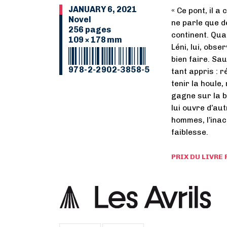
JANUARY 6, 2021
« Ce pont, il a 
Novel
ne parle que de 
256 pages
continent. Qua
109 × 178 mm
Léni, lui, obser
bien faire. Sau
978-2-2902-3858-5
tant appris : 
tenir la houle,
gagne sur la b
lui ouvre d’au
hommes, l’inac
faiblesse.
PRIX DU LIVRE