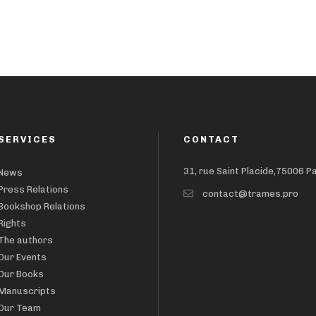
SERVICES
CONTACT
31, rue Saint Placide,75006 P
News
Press Relations
contact@trames.pro
Bookshop Relations
Rights
The authors
Our Events
Our Books
Manuscripts
Our Team