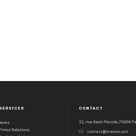
SERVICES
CONTACT
31, rue Saint Placide,75006 P
News
Press Relations
contact@trames.pro