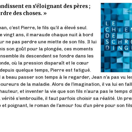
randissent en s’éloignant des pères ;
ordre des choses. »
, c’est Pierre, le fils qu’il a élevé seul.
 vingt ans, il maraude chaque nuit à bord
ur ne pas perdre une miette de son fils. Il lui
mis son goût pour la plongée, ces moments
nsemble ils descendent se fondre dans les
de, où la pression disparaît et le cœur
 depuis quelque temps, Pierre est fatigué.
Il a beau passer son temps à le regarder, Jean n’a pas vu le
ureurs de la maladie. Alors de l’imagination, il va lui en fall
hauteur, et inventer la vie que son fils n’aura pas le temps 
 vérité s’embrouille, il faut parfois choisir sa réalité. Un pr
et poignant, le roman de l’amour fou d’un père pour son fils