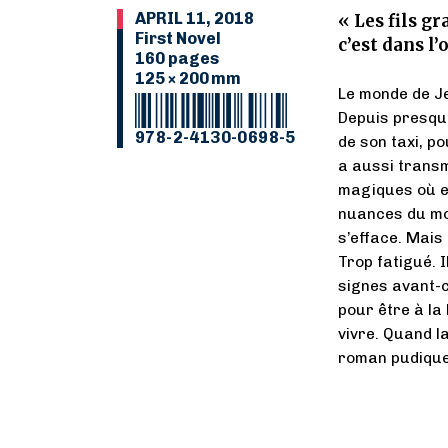
APRIL 11, 2018
« Les fils g
First Novel
c’est dans l’
160 pages
125 × 200 mm
Le monde de Jean
Depuis presque
978-2-4130-0698-5
de son taxi, po
a aussi trans
magiques où e
nuances du mon
s’efface. Mais
Trop fatigué. 
signes avant-co
pour être à la 
vivre. Quand la
roman pudique 