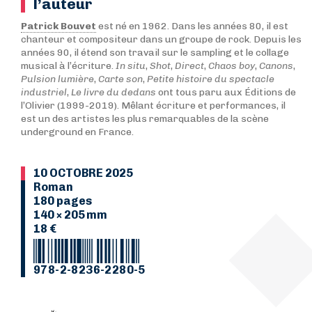
l’auteur
Patrick Bouvet
est né en 1962. Dans les années 80, il est
chanteur et compositeur dans un groupe de rock. Depuis les
années 90, il étend son travail sur le sampling et le collage
musical à l’écriture.
In situ
,
Shot
,
Direct
,
Chaos boy
,
Canons
,
Pulsion lumière
,
Carte son
,
Petite histoire du spectacle
industriel
,
Le livre du dedans
ont tous paru aux Éditions de
l’Olivier (1999-2019). Mêlant écriture et performances, il
est un des artistes les plus remarquables de la scène
underground en France.
10 OCTOBRE 2025
Roman
180 pages
140 × 205 mm
18 €
978-2-8236-2280-5