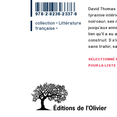
David Thomas r
978-2-8236-2337-6
tyrannie intér
noirceur, ses 
collection « Littérature
jusqu’aux anné
française »
lien qu’il a eu
construit. Il s
sans trahir, s
SÉLECTIONNÉ P
POUR LA LISTE