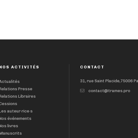
NOS ACTIVITÉS
CONTACT
31, rue Saint Placide,75006 P
Actualités
Relations Presse
contact@trames.pro
Relations Libraires
Cessions
Les auteur·rice·s
Nos événements
Nos livres
Manuscrits