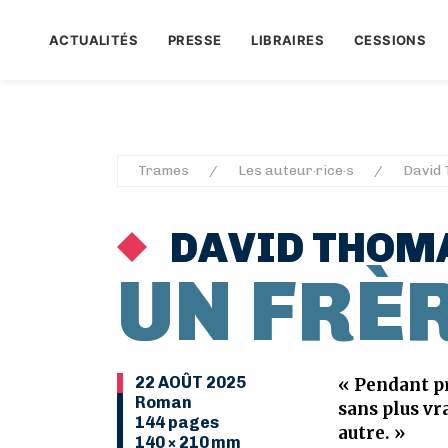
ACTUALITÉS
PRESSE
LIBRAIRES
CESSIONS
Trames
Les auteur·rice·s
David
DAVID THOM
UN FRÈ
22 AOÛT 2025
« Pendant pr
Roman
sans plus vra
144 pages
autre. »
140 × 210 mm