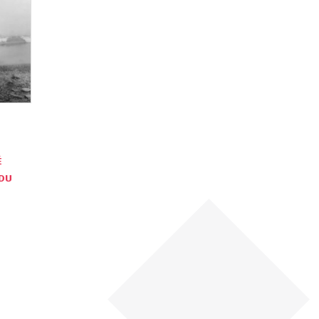
É
NDU