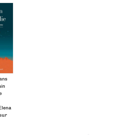
 ans
ain
e
 Elena
 sur