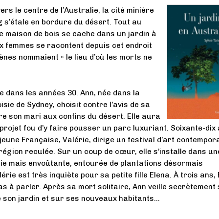
rs le centre de l’Australie, la cité minière
 s’étale en bordure du désert. Tout au
te maison de bois se cache dans un jardin à
x femmes se racontent depuis cet endroit
ènes nommaient « le lieu d’où les morts ne
 dans les années 30. Ann, née dans la
sie de Sydney, choisit contre l’avis de sa
vre son mari aux confins du désert. Elle aura
 projet fou d’y faire pousser un parc luxuriant. Soixante-dix
 jeune Française, Valérie, dirige un festival d’art contempor
égion reculée. Sur un coup de cœur, elle s’installe dans un
ie mais envoûtante, entourée de plantations désormais
érie est très inquiète pour sa petite fille Elena. À trois ans,
as à parler. Après sa mort solitaire, Ann veille secrètement
e son jardin et sur ses nouveaux habitants…