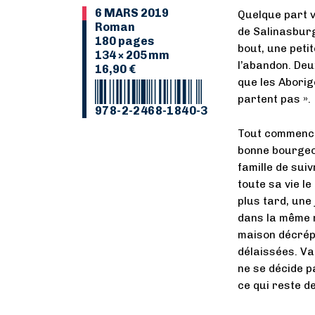
6 MARS 2019
Quelque part ve
Roman
de Salinasburg
180 pages
bout, une peti
134 × 205 mm
l’abandon. Deu
16,90 €
que les Aborig
partent pas ».
978-2-2468-1840-3
Tout commence
bonne bourgeoi
famille de sui
toute sa vie le
plus tard, une
dans la même r
maison décrép
délaissées. Val
ne se décide p
ce qui reste d