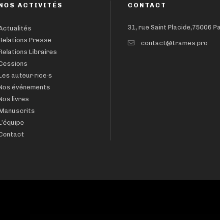
NOS ACTIVITÉS
CONTACT
31, rue Saint Placide,75006 P
Actualités
Relations Presse
contact@trames.pro
Relations Libraires
Cessions
Les auteur·rice·s
Nos événements
Nos livres
Manuscrits
L’équipe
Contact