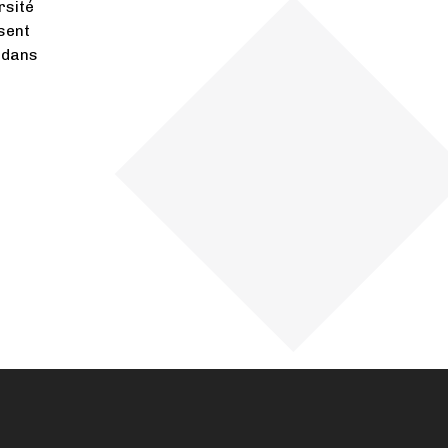
rsité
ssent
 dans