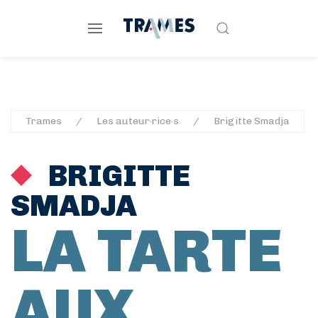
Trames
Les auteur·rice·s
Brigitte Smadja
BRIGITTE
SMADJA
LA TARTE
AUX