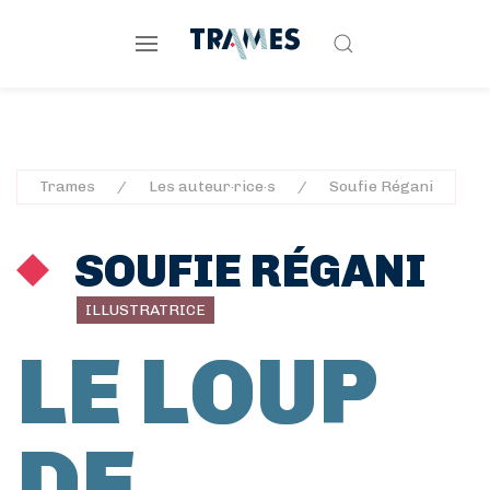
Trames
Les auteur·rice·s
Soufie Régani
SOUFIE RÉGANI
ILLUSTRATRICE
LE LOUP
DE