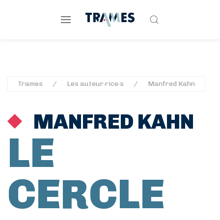
Trames
Les auteur·rice·s
Manfred Kahn
MANFRED KAHN
LE
CERCLE