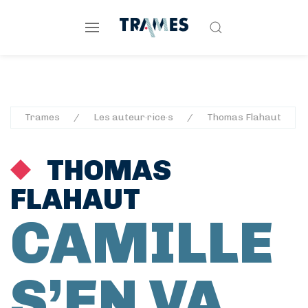
Trames
Les auteur·rice·s
Thomas Flahaut
THOMAS
FLAHAUT
CAMILLE
S’EN VA