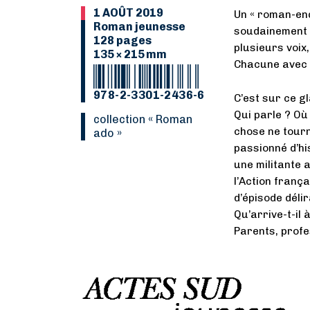
1 AOÛT 2019
Un « roman-enq
Roman jeunesse
soudainement a
128 pages
plusieurs voix
135 × 215 mm
Chacune avec s
978-2-3301-2436-6
C’est sur ce gl
Qui parle ? O
collection « Roman
chose ne tourn
ado »
passionné d’hi
une militante 
l’Action franç
d’épisode déli
Qu’arrive-t-il 
Parents, profe