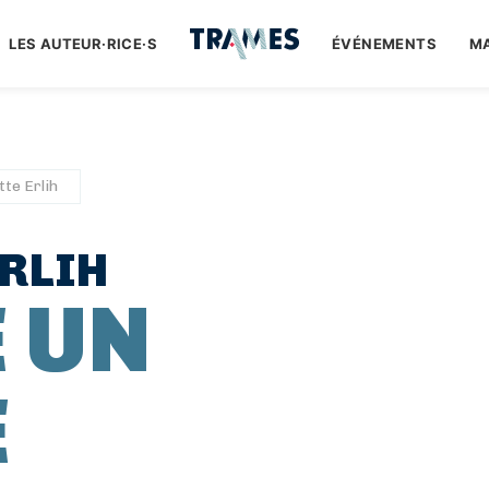
LES AUTEUR·RICE·S
ÉVÉNEMENTS
M
tte Erlih
RLIH
É UN
E