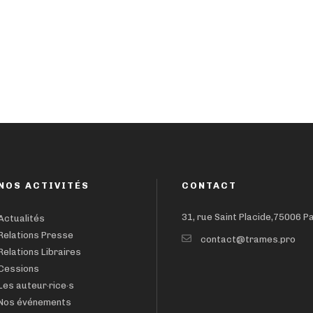
NOS ACTIVITÉS
CONTACT
31, rue Saint Placide,75006 P
Actualités
Relations Presse
contact@trames.pro
Relations Libraires
Cessions
Les auteur·rice·s
Nos événements