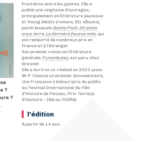
frontières entre les genres. Elle a
publié une vingtaine d’ouvrages,
principalement en littérature jeunesse
et Young Adults (romans, BD, albums),
parmi lesquels
Bacha Posh
,
20 pieds
sous terre
,
La dernière fausse note
, qui
ont remporté de nombreux prix en
France et à l’étranger.
Son premier roman en littérature
générale,
Funambules
, est paru chez
Grasset.
Elle a écrit et co-réalisé en 2023 (avec
M-P. Camus) un premier documentaire,
Une Française à Kaboul
(prix du public
use
au Festival International du Film
e ?
d’Histoire de Pessac, Prix Terre(s)
oure ?
d’Histoire – INA au FIGRA).
.
l’édition
À partir de 14 ans.