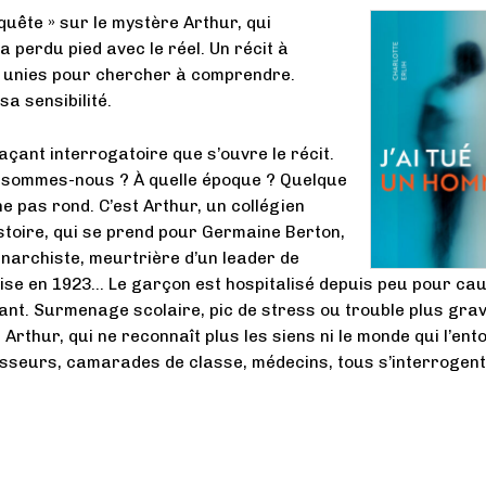
uête » sur le mystère Arthur, qui
 perdu pied avec le réel. Un récit à
, unies pour chercher à comprendre.
a sensibilité.
açant interrogatoire que s’ouvre le récit.
ù sommes-nous ? À quelle époque ? Quelque
e pas rond. C’est Arthur, un collégien
stoire, qui se prend pour Germaine Berton,
anarchiste, meurtrière d’un leader de
aise en 1923… Le garçon est hospitalisé depuis peu pour ca
rant. Surmenage scolaire, pic de stress ou trouble plus grav
à Arthur, qui ne reconnaît plus les siens ni le monde qui l’ent
sseurs, camarades de classe, médecins, tous s’interrogent