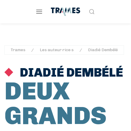
Trames
Les auteur·rice·s
Diadié Dembélé
DIADIÉ DEMBÉLÉ
DEUX
GRANDS