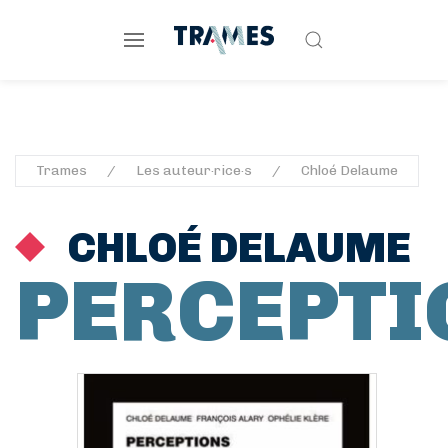
Trames
Les auteur·rice·s
Chloé Delaume
CHLOÉ DELAUME
PERCEPTI