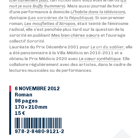
(
Certainement pas
), fan fiction dont vous êtes le héros (
La
nuit je suis Buffy Summers
). Mais aussi journal de bord
d’une performance à domicile (
J’habite dans la télévision
),
dystopie (
Les sorcières de la République
). Si son premier
roman,
Les mouflettes d’Atropos
, était teinté de féminisme
radical, elle s’est penchée plus tard sur la question de la
sororité en publiant
Mes bien chères sœurs
et l’ouvrage
collectif
Sororité
.
Lauréate du Prix Décembre 2001 pour
Le cri du sablier
, elle
a été pensionnaire à la Villa Médicis en 2010-2011 et a
obtenu le Prix Médicis 2020 avec
Le cœur synthétique
. Elle
collabore régulièrement avec des artistes, dans le cadre de
lectures musicales ou de performances.
6 NOVEMBRE 2012
Roman
96 pages
170 × 210 mm
15 €
978-2-8480-9121-2