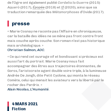
de l’Ogre ont également publié
Cordelia la Guerre
(2015)
Aquerò
(2017),
Épopée
(2018) et
If
(2020), ainsi que sa
traduction remarquée des
Métamorphoses
d’Ovide (2017).
presse
« Marie Cosnay ne raconte pas l’Affaire en chroniqueuse,
car la bataille des idées ne se mène pas front contre front
mais couche après couche. Son roman n’est pas historique
mais archéologique. »
Christian Salmon,
AOC.
« Ce qui rend cet ouvrage vif et bondissant si précieux est
aussi l’art du portrait. Marie Cosnay nous fait
accompagner des êtres aux trajectoires étonnantes, de
Goros, l’aristocrate agent double voire triple, à la lumineuse
Andrée De Jongh, dite Petit Cyclone, qui monta le réseau
Comète, celui qui menait les aviateurs vers la liberté par le
rocher des Perdrix. »
Alain Nicolas,
L’Humanité.
4 MARS 2021
Fiction