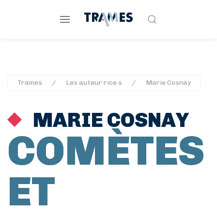
Trames
Les auteur·rice·s
Marie Cosnay
MARIE COSNAY
COMÈTES
ET