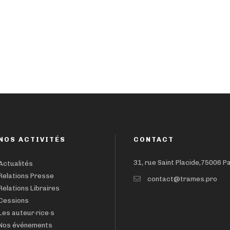
NOS ACTIVITÉS
CONTACT
31, rue Saint Placide,75006 P
Actualités
Relations Presse
contact@trames.pro
Relations Libraires
Cessions
Les auteur·rice·s
Nos événements