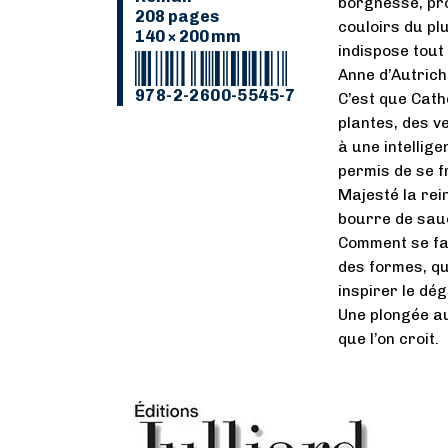
borgnesse, pr
208 pages
couloirs du pl
140 × 200 mm
indispose tout
Anne d’Autrich
978-2-2600-5545-7
C’est que Cat
plantes, des ve
à une intellige
permis de se f
Majesté la rei
bourre de sauci
Comment se fai
des formes, qu
inspirer le dég
Une plongée a
que l’on croit.