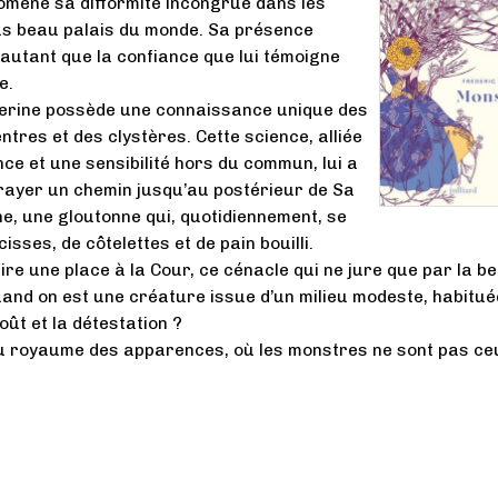
omène sa difformité incongrue dans les
us beau palais du monde. Sa présence
 autant que la confiance que lui témoigne
e.
herine possède une connaissance unique des
ntres et des clystères. Cette science, alliée
nce et une sensibilité hors du commun, lui a
rayer un chemin jusqu’au postérieur de Sa
ne, une gloutonne qui, quotidiennement, se
sses, de côtelettes et de pain bouilli.
re une place à la Cour, ce cénacle qui ne jure que par la b
and on est une créature issue d’un milieu modeste, habitué
oût et la détestation ?
u royaume des apparences, où les monstres ne sont pas ce