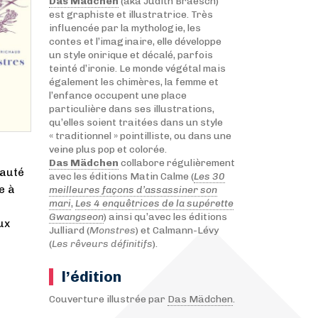
Das Mädchen
(aka Judith Braesch)
est graphiste et illustratrice. Très
influencée par la mythologie, les
contes et l’imaginaire, elle développe
un style onirique et décalé, parfois
teinté d’ironie. Le monde végétal mais
également les chimères, la femme et
l’enfance occupent une place
particulière dans ses illustrations,
qu’elles soient traitées dans un style
« traditionnel » pointilliste, ou dans une
veine plus pop et colorée.
Das Mädchen
collabore régulièrement
eauté
avec les éditions Matin Calme (
Les 30
e à
meilleures façons d’assassiner son
mari
,
Les 4 enquêtrices de la supérette
Gwangseon
) ainsi qu’avec les éditions
ux
Julliard (
Monstres
) et Calmann-Lévy
(
Les rêveurs définitifs
).
l’édition
Couverture illustrée par
Das Mädchen
.