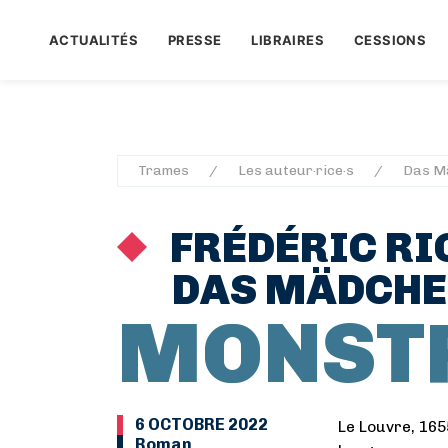
ACTUALITÉS
PRESSE
LIBRAIRES
CESSIONS
Trames
Les auteur·rice·s
Das M
FRÉDÉRIC RI
DAS MÄDCH
MONST
6 OCTOBRE 2022
Le Louvre, 165
Roman