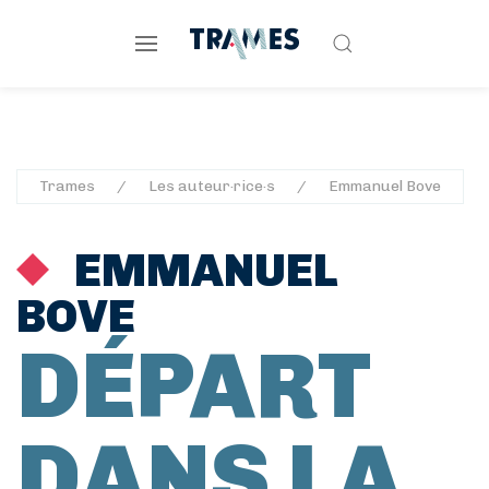
Trames
Les auteur·rice·s
Emmanuel Bove
EMMANUEL
BOVE
DÉPART
DANS LA