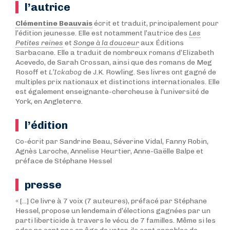
l’autrice
Clémentine Beauvais
écrit et traduit, principalement pour
l’édition jeunesse. Elle est notamment l’autrice des
Les
Petites reines
et
Songe à la douceur
aux Éditions
Sarbacane. Elle a traduit de nombreux romans d’Elizabeth
Acevedo, de Sarah Crossan, ainsi que des romans de Meg
Rosoff et
L’Ickabog
de J.K. Rowling. Ses livres ont gagné de
multiples prix nationaux et distinctions internationales. Elle
est également enseignante-chercheuse à l’université de
York, en Angleterre.
l’édition
Co-écrit par Sandrine Beau, Séverine Vidal, Fanny Robin,
Agnès Laroche, Annelise Heurtier, Anne-Gaëlle Balpe et
préface de Stéphane Hessel
presse
« [...] Ce livre à 7 voix (7 auteures), préfacé par Stéphane
Hessel, propose un lendemain d’élections gagnées par un
parti liberticide à travers le vécu de 7 familles. Même si les