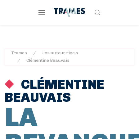
Trames
Les auteur·rice·s
Clémentine Beauvais
CLÉMENTINE
BEAUVAIS
LA