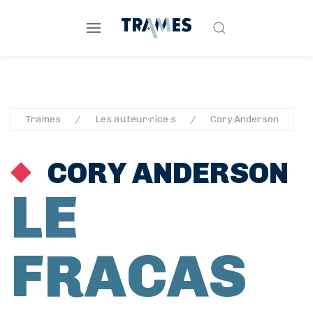
Trames
Les auteur·rice·s
Cory Anderson
CORY ANDERSON
LE
FRACAS