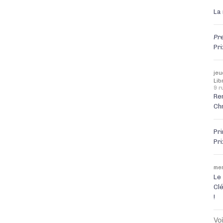
La
Pre
Pr
jeu
Lib
9 r
Re
Ch
Pr
Pr
mer
Le 
Clé
!
Voi