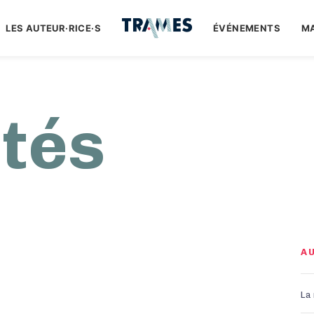
LES AUTEUR·RICE·S
ÉVÉNEMENTS
M
ités
A
La 