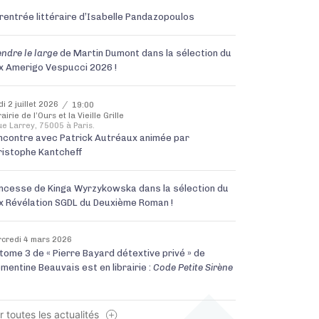
 rentrée littéraire d’Isabelle Pandazopoulos
ndre le larg
e
de Martin Dumont dans la sélection du
ix Amerigo Vespucci 2026 !
di 2 juillet 2026
19:00
rairie de l’Ours et la Vieille Grille
ue Larrey, 75005 à Paris.
ncontre avec Patrick Autréaux animée par
ristophe Kantcheff
incesse de Kinga Wyrzykowska dans la sélection du
ix Révélation SGDL du Deuxième Roman !
credi 4 mars 2026
tome 3 de « Pierre Bayard détextive privé » de
mentine Beauvais est en librairie :
Code Petite Sirène
r toutes les actualités