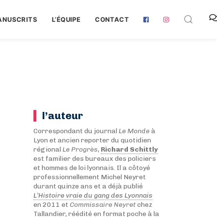
ANUSCRITS
L‘ÉQUIPE
CONTACT
l’auteur
Correspondant du journal
Le Monde
à
Lyon et ancien reporter du quotidien
régional
Le Progrès
,
Richard Schittly
est familier des bureaux des policiers
et hommes de loi lyonnais. Il a côtoyé
professionnellement Michel Neyret
durant quinze ans et a déjà publié
L’Histoire vraie du gang des Lyonnais
en 2011 et
Commissaire Neyret
chez
Tallandier, réédité en format poche à la