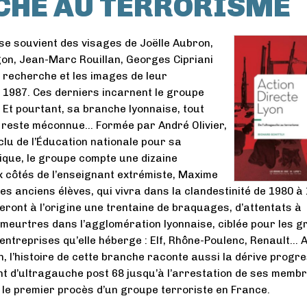
CHE AU TERRORISME
se souvient des visages de Joëlle Aubron,
on, Jean-Marc Rouillan, Georges Cipriani
e recherche et les images de leur
 1987. Ces derniers incarnent le groupe
. Et pourtant, sa branche lyonnaise, tout
, reste méconnue… Formée par André Olivier,
lu de l’Éducation nationale pour sa
itique, le groupe compte une dizaine
ux côtés de l’enseignant extrémiste, Maxime
es anciens élèves, qui vivra dans la clandestinité de 1980 à
seront à l’origine une trentaine de braquages, d’attentats à
de meurtres dans l’agglomération lyonnaise, ciblée pour les 
 entreprises qu’elle héberge : Elf, Rhône-Poulenc, Renault… 
n, l’histoire de cette branche raconte aussi la dérive progr
 d’ultragauche post 68 jusqu’à l’arrestation de ses membr
 le premier procès d’un groupe terroriste en France.