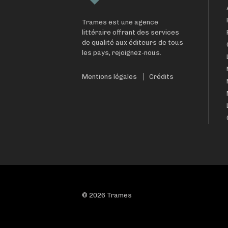
Trames est une agence
littéraire offrant des services
de qualité aux éditeurs de tous
les pays, rejoignez-nous.
Mentions légales
Crédits
© 2026 Trames