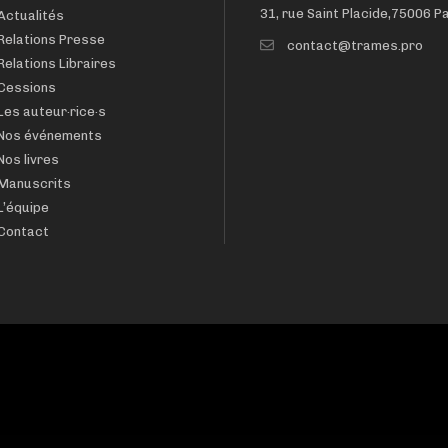
31, rue Saint Placide,75006 P
Actualités
Relations Presse
contact@trames.pro
Relations Libraires
Cessions
Les auteur·rice·s
Nos événements
Nos livres
Manuscrits
L’équipe
Contact