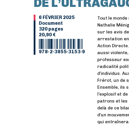
DE L’ULTRAGAU
6 FÉVRIER 2025
Tout le monde 
Document
Nathalie Ménig
320 pages
sur les avis d
20,90 €
arrestation en
Action Directe
978-2-3855-3153-9
aussi violente
professeur exc
radicalité pol
d’individus. A
Frérot, un de s
Ensemble, ils 
l’explosif et 
patrons et les
delà de ce bila
d’un mouvement
qui entraînera