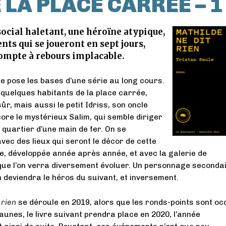
LA PLACE CARRÉE – 1
social haletant, une héroïne atypique,
ts qui se joueront en sept jours,
mpte à rebours implacable.
re pose les bases d’une série au long cours.
quelques habitants de la place carrée,
ûr, mais aussi le petit Idriss, son oncle
ore le mystérieux Salim, qui semble diriger
 quartier d’une main de fer. On se
avec des lieux qui seront le décor de cette
e, développée année après année, et avec la galerie de
ue l’on verra diversement évoluer. Un personnage seconda
deviendra le héros du suivant, et inversement.
 rien
se déroule en 2019, alors que les ronds-points sont o
jaunes, le livre suivant prendra place en 2020, l’année