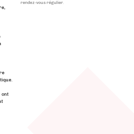
rendez-vous régulier.
re,
e
n
re
tique.
e
ont
nt