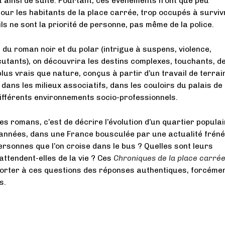
 ainsi de suite. Pourtant, ces événements n’ont que peu
our les habitants de la place carrée, trop occupés à surviv
ls ne sont la priorité de personne, pas même de la police.
 du roman noir et du polar (intrigue à suspens, violence,
utants), on découvrira les destins complexes, touchants, d
us vrais que nature, conçus à partir d’un travail de terrai
dans les milieux associatifs, dans les couloirs du palais de
différents environnements socio-professionnels.
es romans, c’est de décrire l’évolution d’un quartier populai
années, dans une France bousculée par une actualité fréné
ersonnes que l’on croise dans le bus ? Quelles sont leurs
attendent-elles de la vie ? Ces
Chroniques de la place carré
porter à ces questions des réponses authentiques, forcéme
s.