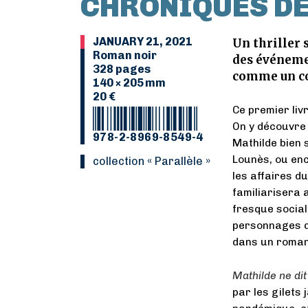
CHRONIQUES DE 
JANUARY 21, 2021
Un thriller 
Roman noir
des événemen
328 pages
comme un co
140 × 205 mm
20 €
Ce premier liv
On y découvre 
978-2-8969-8549-4
Mathilde bien s
Lounès, ou enc
Collection « Parallèle »
les affaires du
familiarisera 
fresque social
personnages q
dans un roman 
Mathilde ne dit
par les gilets 