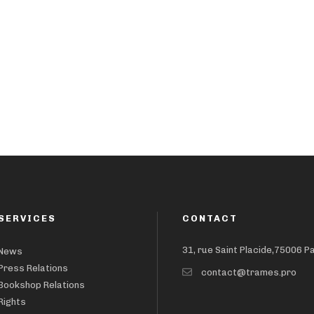
SERVICES
CONTACT
31, rue Saint Placide,75006 P
News
Press Relations
contact@trames.pro
Bookshop Relations
Rights