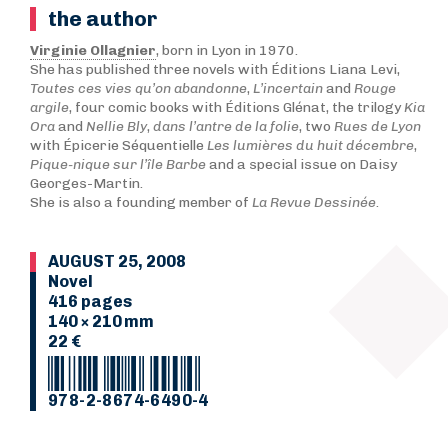
the author
Virginie Ollagnier
, born in Lyon in 1970.
She has published three novels with Éditions Liana Levi,
Toutes ces vies qu’on abandonne
,
L’incertain
and
Rouge
argile
, four comic books with Éditions Glénat, the trilogy
Kia
Ora
and
N
ellie Bly
,
dans l’antre de la folie
, two
Rues de Lyon
with Épicerie Séquentielle
Les lumières du huit décembre
,
Pique-nique sur l’île Barbe
and a special issue on Daisy
Georges-Martin.
She is also a founding member of
La Revue Dessinée
.
AUGUST 25, 2008
Novel
416 pages
140 × 210 mm
22 €
978-2-8674-6490-4